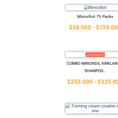
Minoxifort 7% Packs
$
58.000
-
$
159.0
¡promocion!
COMBO MINOXIDIL KIRKLAN
SHAMPOO...
$
255.000
-
$
325.0