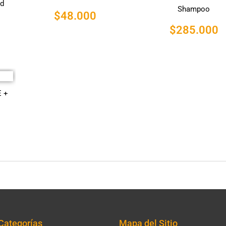
ed
Shampoo
$
48.000
$
285.000
 +
Categorías
Mapa del Sitio