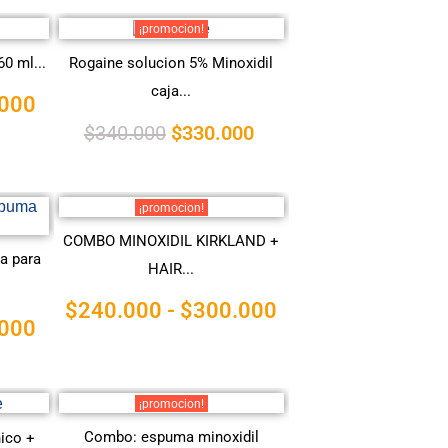
¡promocion!
0 ml...
Rogaine solucion 5% Minoxidil
caja...
000
$
340.000
$
330.000
¡promocion!
COMBO MINOXIDIL KIRKLAND +
a para
HAIR...
$
240.000
-
$
300.000
000
¡promocion!
Combo: espuma minoxidil
ico +