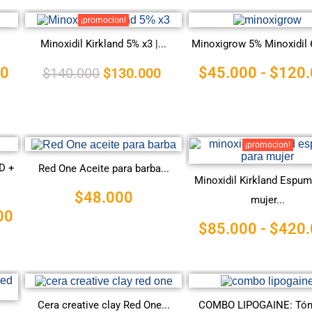
¡promocion!
Minoxidil Kirkland 5% x3 |...
Minoxigrow 5% Minoxidil 6
00
$
45.000
-
$
120.
$
140.000
$
130.000
¡promocion!
D +
Red One Aceite para barba...
Minoxidil Kirkland Espum
$
48.000
mujer...
00
$
85.000
-
$
420.
Cera creative clay Red One...
COMBO LIPOGAINE: Tón