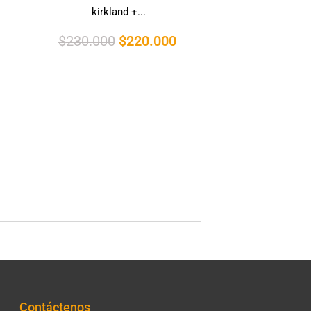
kirkland +...
$
230.000
$
220.000
Contáctenos