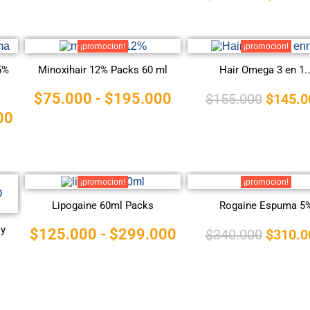
¡promocion!
¡promocion!
5%
Minoxihair 12% Packs 60 ml
Hair Omega 3 en 1..
$
75.000
-
$
195.000
$
155.000
$
145.0
00
¡promocion!
¡promocion!
Lipogaine 60ml Packs
Rogaine Espuma 5
 y
$
125.000
-
$
299.000
$
340.000
$
310.0