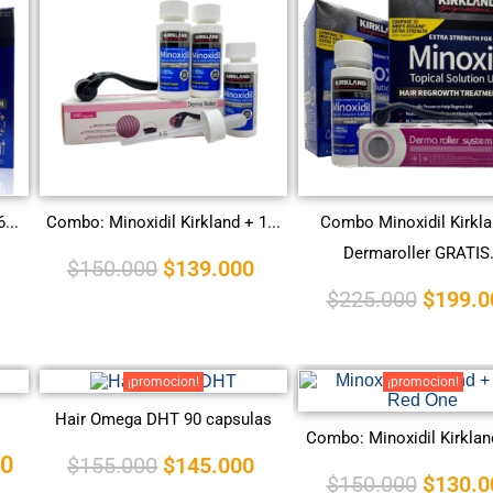
...
Combo: Minoxidil Kirkland + 1...
Combo Minoxidil Kirkl
Dermaroller GRATIS.
$
150.000
$
139.000
$
225.000
$
199.0
¡promocion!
¡promocion!
Hair Omega DHT 90 capsulas
Combo: Minoxidil Kirkland
00
$
155.000
$
145.000
$
150.000
$
130.0