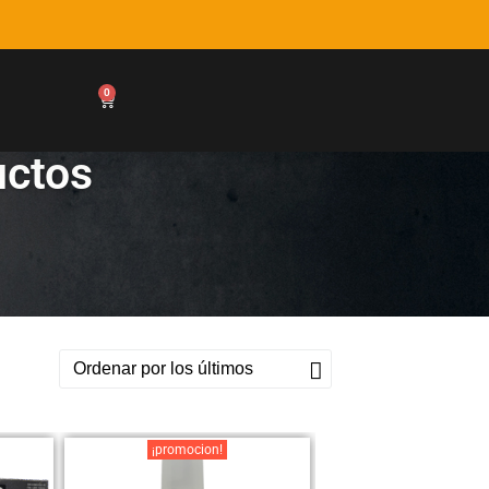
0
uctos
¡promocion!