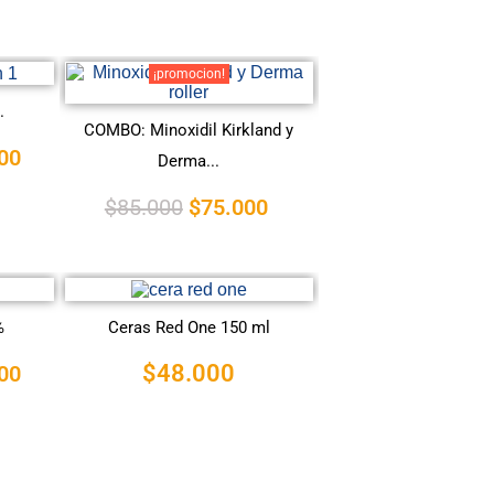
¡promocion!
.
COMBO: Minoxidil Kirkland y
00
Derma...
$
85.000
$
75.000
%
Ceras Red One 150 ml
$
48.000
00