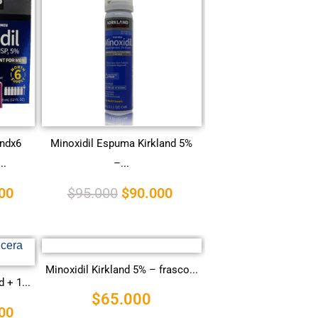
andx6
Minoxidil Espuma Kirkland 5%
..
–...
00
$
95.000
$
90.000
Minoxidil Kirkland 5% – frasco...
 + 1...
$
65.000
00