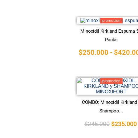
¡promocion!
Minoxidil Kirkland Espuma 
Packs
$
250.000
-
$
420.0
¡promocion!
COMBO: Minoxidil Kirkland
Shampoo...
$
245.000
$
235.000