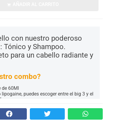
AÑADIR AL CARRITO
bello con nuestro poderoso
: Tónico y Shampoo.
to para un cabello radiante y
estro combo?
e de 60Ml
ipogaine, puedes escoger entre el big 3 y el
5
ia
! Tenemos envío gratis a todo
Colombia
.