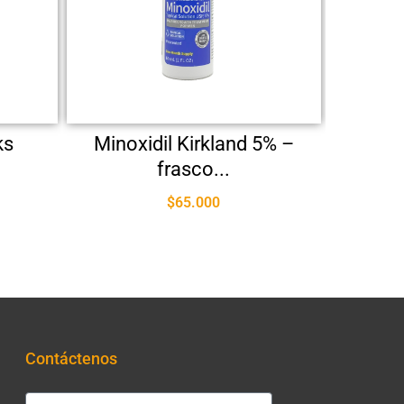
ks
Minoxidil Kirkland 5% –
frasco...
$
65.000
Contáctenos