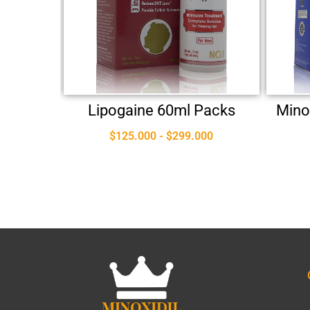
Lipogaine 60ml Packs
Mino
$
125.000
-
$
299.000