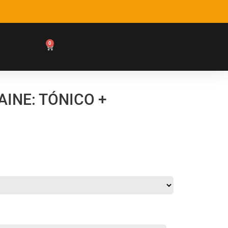
0
INE: TÓNICO +