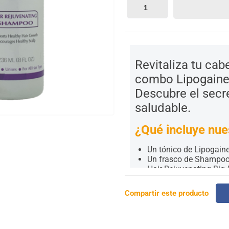
Revitaliza tu ca
combo Lipogaine
Descubre el secre
saludable.
¿Qué incluye nu
Un tónico de Lipogain
Un frasco de Shampoo l
Hair Rejuvenating Big 
Solo en
Minoxidil Colomb
Compartir este producto