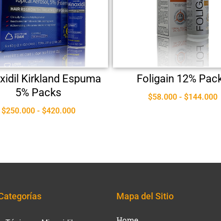
xidil Kirkland Espuma
Foligain 12% Pac
5% Packs
$
58.000
-
$
144.000
$
250.000
-
$
420.000
Categorías
Mapa del Sitio
Home