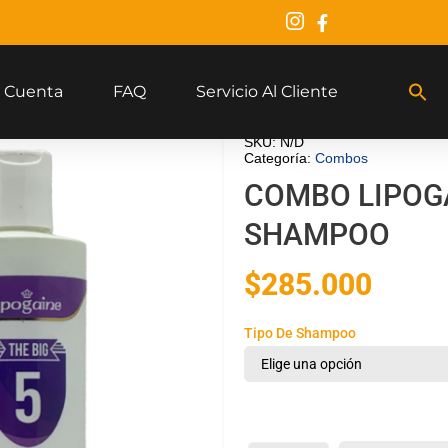
 Cuenta
FAQ
Servicio Al Cliente
SKU:
N/D
Categoría:
Combos
COMBO LIPOGA
SHAMPOO
$
285.000
Tipo De Shampoo