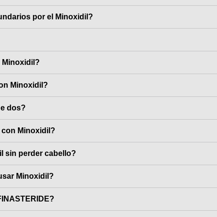
ndarios por el Minoxidil?
Minoxidil?
on Minoxidil?
de dos?
 con Minoxidil?
l sin perder cabello?
usar Minoxidil?
o FINASTERIDE?