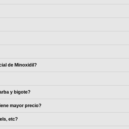
ial de Minoxidil?
arba y bigote?
tiene mayor precio?
els, etc?